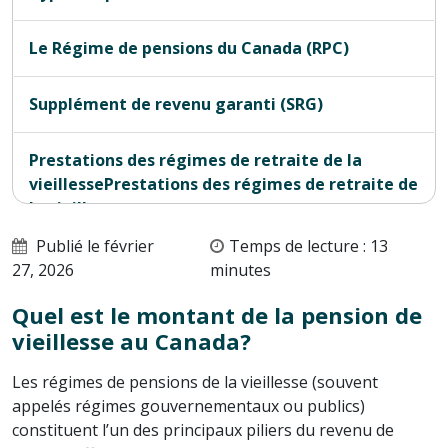
Le Régime de pensions du Canada (RPC)
Supplément de revenu garanti (SRG)
Prestations des régimes de retraite de la
vieillessePrestations des régimes de retraite de
la vieillesse
Publié le février
Temps de lecture : 13
Pension maximale de vieillesse
27, 2026
minutes
Quel est le montant de la pension de
Éviter les rappels de la PAE.
vieillesse au Canada?
Que faire si votre régime de retraite est
Les régimes de pensions de la vieillesse (souvent
insuffisant?
appelés régimes gouvernementaux ou publics)
constituent l’un des principaux piliers du revenu de